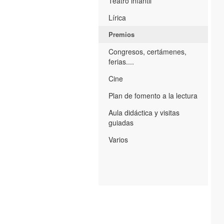
Teatro infantil
Lírica
Premios
Congresos, certámenes,
ferias....
Cine
Plan de fomento a la lectura
Aula didáctica y visitas
guiadas
Varios