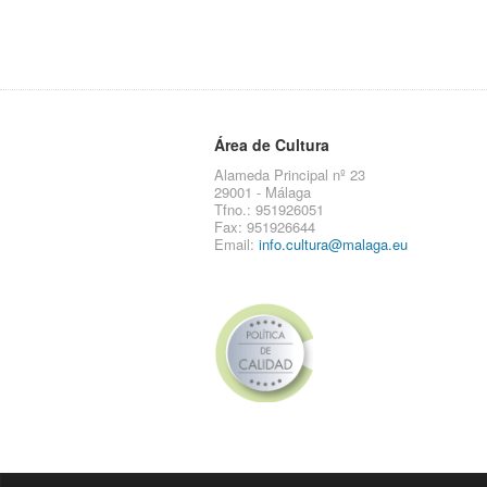
Área de Cultura
Alameda Principal nº 23
29001 - Málaga
Tfno.: 951926051
Fax: 951926644
Email:
info.cultura@malaga.eu