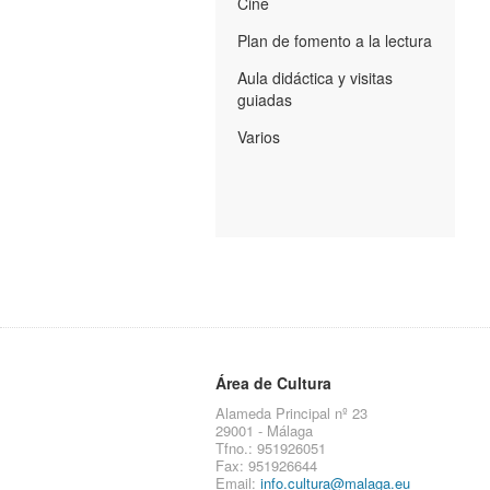
Cine
Plan de fomento a la lectura
Aula didáctica y visitas
guiadas
Varios
Área de Cultura
Alameda Principal nº 23
29001 - Málaga
Tfno.: 951926051
Fax: 951926644
Email:
info.cultura@malaga.eu